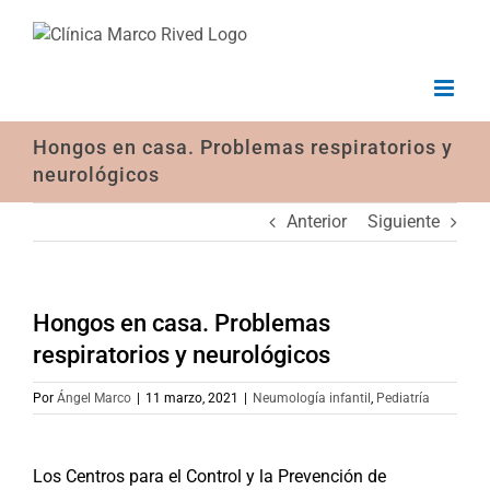
Saltar
al
contenido
Hongos en casa. Problemas respiratorios y
neurológicos
Anterior
Siguiente
Hongos en casa. Problemas
respiratorios y neurológicos
Por
Ángel Marco
|
11 marzo, 2021
|
Neumología infantil
,
Pediatría
Los Centros para el Control y la Prevención de