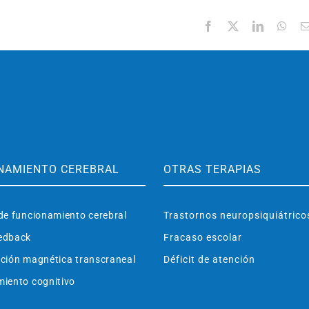
Facebook
X
LinkedIn
Wha
NAMIENTO CEREBRAL
OTRAS TERAPIAS
de funcionamiento cerebral
Trastornos neuropsiquiátrico
edback
Fracaso escolar
ción magnética transcraneal
Déficit de atención
iento cognitivo