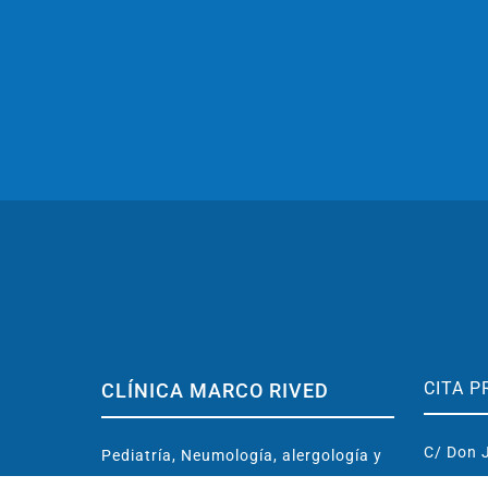
CITA P
CLÍNICA MARCO RIVED
C/ Don J
Pediatría, Neumología, alergología y
50003 Z
Entrenamiento cerebral