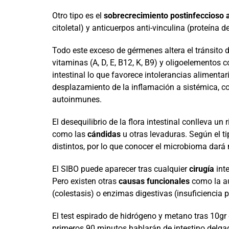
Otro tipo es el
sobrecrecimiento postinfeccioso
citoletal) y anticuerpos anti-vinculina (proteína
Todo este exceso de gérmenes altera el tránsito d
vitaminas (A, D, E, B12, K, B9) y oligoelementos
intestinal lo que favorece intolerancias alimentari
desplazamiento de la inflamación a sistémica, c
autoinmunes.
El desequilibrio de la flora intestinal conlleva 
como las
cándidas
u otras levaduras. Según el t
distintos, por lo que conocer el microbioma dar
El SIBO puede aparecer tras cualquier
cirugía
inte
Pero existen otras
causas funcionales
como la au
(colestasis) o enzimas digestivas (insuficiencia 
El test espirado de hidrógeno y metano tras 10gr 
primeros 90 minutos hablarán de intestino delg