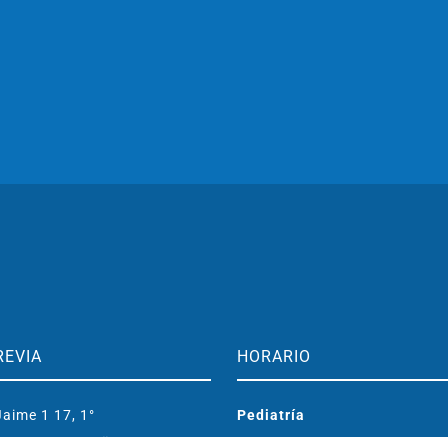
REVIA
HORARIO
aime 1 17, 1°
Pediatría
aragoza, España
Lunes a viernes: 15:00-19:00