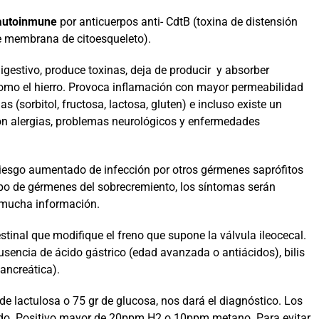
 autoinmune
por anticuerpos anti- CdtB (toxina de distensión
 de membrana de citoesqueleto).
igestivo, produce toxinas, deja de producir y absorber
 como el hierro. Provoca inflamación con mayor permeabilidad
as (sorbitol, fructosa, lactosa, gluten) e incluso existe un
on alergias, problemas neurológicos y enfermedades
un riesgo aumentado de infección por otros gérmenes saprófitos
ipo de gérmenes del sobrecremiento, los síntomas serán
á mucha información.
stinal que modifique el freno que supone la válvula ileocecal.
sencia de ácido gástrico (edad avanzada o antiácidos), bilis
pancreática).
de lactulosa o 75 gr de glucosa, nos dará el diagnóstico. Los
ado. Positivo mayor de 20ppm H2 o 10ppm metano. Para evitar