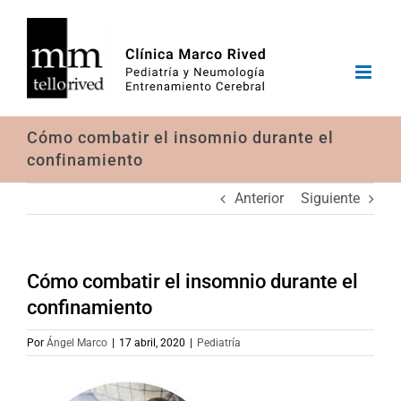
Saltar
al
contenido
Cómo combatir el insomnio durante el
confinamiento
Anterior
Siguiente
Cómo combatir el insomnio durante el
confinamiento
Por
Ángel Marco
|
17 abril, 2020
|
Pediatría