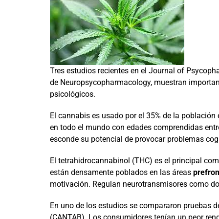
Tres estudios recientes en el Journal of Psyco
de Neuropsycopharmacology, muestran importante
psicológicos.
El cannabis es usado por el 35% de la població
en todo el mundo con edades comprendidas entre 
esconde su potencial de provocar problemas cogn
El tetrahidrocannabinol (THC) es el principal co
están densamente poblados en las áreas
prefron
motivación. Regulan neurotransmisores como d
En uno de los estudios se compararon pruebas 
(CANTAB). Los consumidores tenían un peor rend