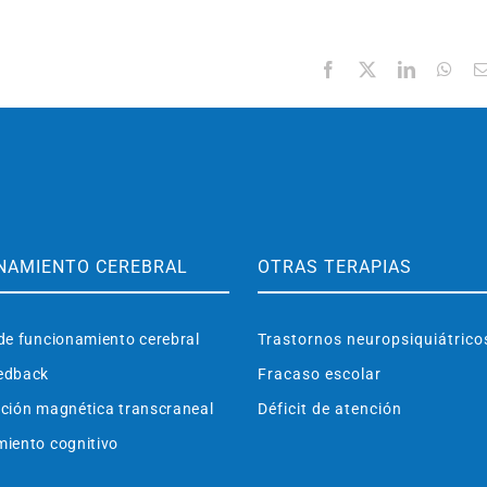
Facebook
X
LinkedIn
Wha
NAMIENTO CEREBRAL
OTRAS TERAPIAS
de funcionamiento cerebral
Trastornos neuropsiquiátrico
edback
Fracaso escolar
ción magnética transcraneal
Déficit de atención
iento cognitivo