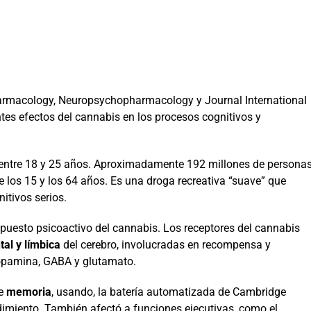
pharmacology, Neuropsychopharmacology y Journal International
s efectos del cannabis en los procesos cognitivos y
n entre 18 y 25 años. Aproximadamente 192 millones de persona
los 15 y los 64 años. Es una droga recreativa “suave” que
itivos serios.
mpuesto psicoactivo del cannabis. Los receptores del cannabis
tal y límbica
del cerebro, involucradas en recompensa y
opamina, GABA y glutamato.
de
memoria
, usando, la batería automatizada de Cambridge
imiento. También afectó a funciones ejecutivas, como el