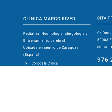
CITA P
CLÍNICA MARCO RIVED
C/ Don J
Pediatría, Neumología, alergología y
50003 Z
Entrenamiento cerebral
contact
Ubicada en centro de Zaragoza
(España)
976 
Conoce la Clínica
638 
Dr. Marco Rived