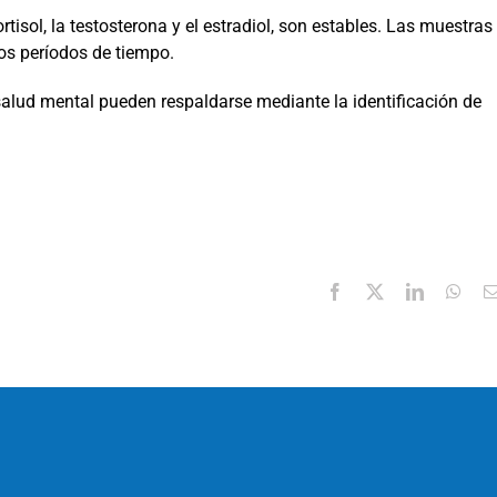
tisol, la testosterona y el estradiol, son estables. Las muestras
os períodos de tiempo.
salud mental pueden respaldarse mediante la identificación de
Facebook
X
LinkedIn
Wha