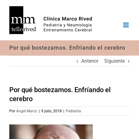
Saltar
al
contenido
Por qué bostezamos. Enfríando el cerebro
Anterior
Siguiente
Por qué bostezamos. Enfríando el
cerebro
Por
Ángel Marco
|
9 julio, 2018
|
Pediatría