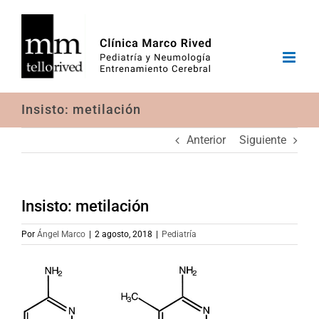
Saltar
al
contenido
Insisto: metilación
Anterior
Siguiente
Insisto: metilación
Por
Ángel Marco
|
2 agosto, 2018
|
Pediatría