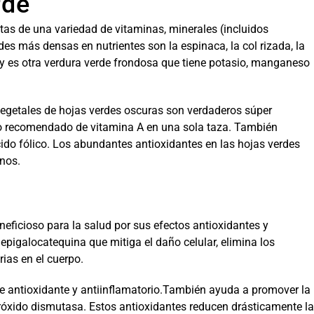
rde
tas de una variedad de vitaminas, minerales (incluidos
des más densas en nutrientes son la espinaca, la col rizada, la
choy es otra verdura verde frondosa que tiene potasio, manganeso
 vegetales de hojas verdes oscuras son verdaderos súper
rio recomendado de vitamina A en una sola taza. También
cido fólico. Los abundantes antioxidantes en las hojas verdes
inos.
eficioso para la salud por sus efectos antioxidantes y
 epigalocatequina que mitiga el daño celular, elimina los
rias en el cuerpo.
nte antioxidante y antiinflamatorio.También ayuda a promover la
eróxido dismutasa. Estos antioxidantes reducen drásticamente la