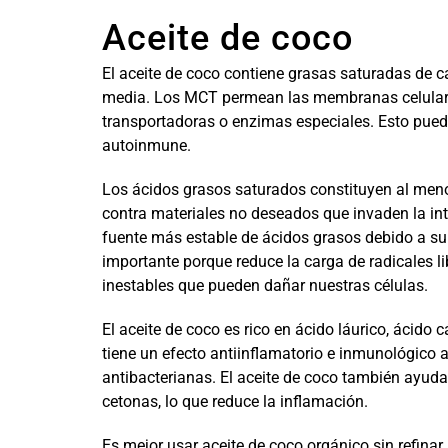
Aceite de coco
El aceite de coco contiene grasas saturadas de 
media. Los MCT permean las membranas celulares
transportadoras o enzimas especiales. Esto puede 
autoinmune.
Los ácidos grasos saturados constituyen al meno
contra materiales no deseados que invaden la integ
fuente más estable de ácidos grasos debido a su 
importante porque reduce la carga de radicales l
inestables que pueden dañar nuestras células.
El aceite de coco es rico en ácido láurico, ácido
tiene un efecto antiinflamatorio e inmunológico a
antibacterianas. El aceite de coco también ayuda
cetonas, lo que reduce la inflamación.
Es mejor usar aceite de coco orgánico sin refinar