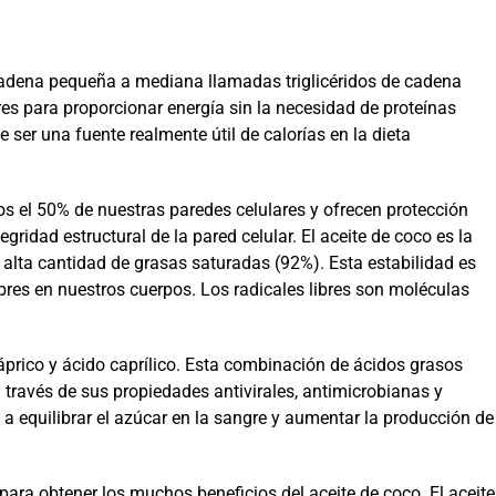
cadena pequeña a mediana llamadas triglicéridos de cadena
 para proporcionar energía sin la necesidad de proteínas
ser una fuente realmente útil de calorías en la dieta
s el 50% de nuestras paredes celulares y ofrecen protección
ridad estructural de la pared celular. El aceite de coco es la
alta cantidad de grasas saturadas (92%). Esta estabilidad es
ibres en nuestros cuerpos. Los radicales libres son moléculas
 cáprico y ácido caprílico. Esta combinación de ácidos grasos
 través de sus propiedades antivirales, antimicrobianas y
 a equilibrar el azúcar en la sangre y aumentar la producción de
 para obtener los muchos beneficios del aceite de coco. El aceite