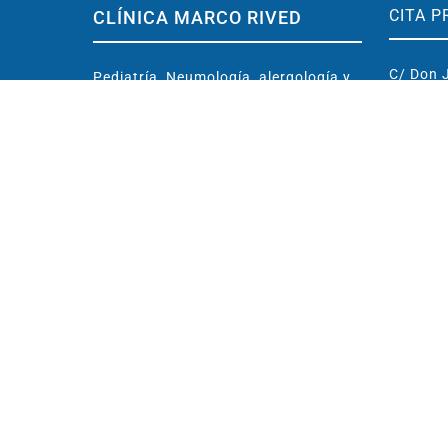
CITA P
CLÍNICA MARCO RIVED
C/ Don J
Pediatría, Neumología, alergología y
50003 Z
Entrenamiento cerebral
contact
Ubicada en centro de Zaragoza
(España)
976 
Conoce la Clínica
638 
Dr. Marco Rived