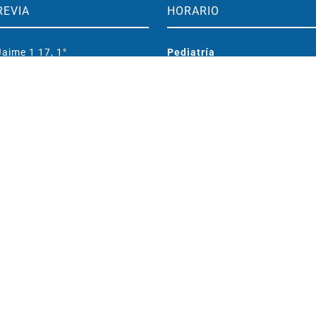
REVIA
HORARIO
aime 1 17, 1°
Pediatría
aragoza, España
Lunes a viernes: 15:00-19:00
o@clinicamarcorived.com
Entrenamiento cerebral
Lunes a viernes: 09:30-19:00
296 833
483 417