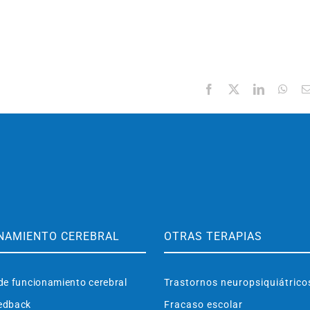
Facebook
X
LinkedIn
Wha
NAMIENTO CEREBRAL
OTRAS TERAPIAS
de funcionamiento cerebral
Trastornos neuropsiquiátrico
edback
Fracaso escolar