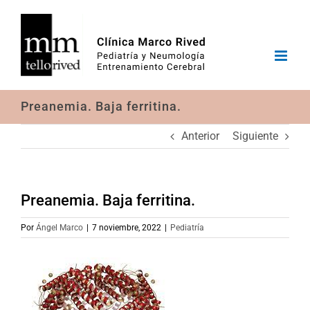
Saltar
al
contenido
Preanemia. Baja ferritina.
Anterior
Siguiente
Preanemia. Baja ferritina.
Por
Ángel Marco
|
7 noviembre, 2022
|
Pediatría