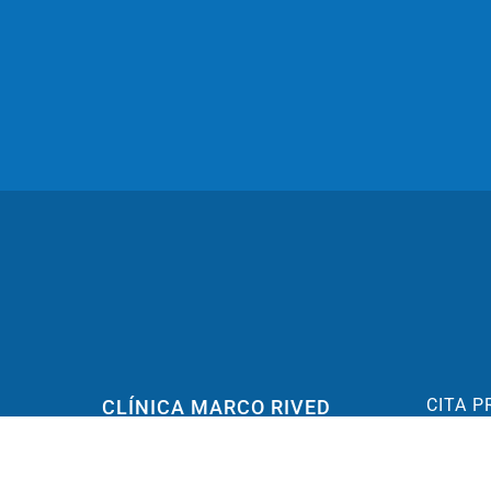
CITA P
CLÍNICA MARCO RIVED
C/ Don J
Pediatría, Neumología, alergología y