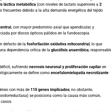
is láctica metabólica
(con niveles de lactato superiores a
2
 frecuentes debido a la alta demanda energética del tejido
central
, con mayor predominio axial que apendicular, y
nciada por discos ópticos pálidos en la fundoscopia.
un defecto de la
fosforilación oxidativa mitocondrial
, lo que
una dependencia crítica de la
glucólisis anaeróbica
, responsabl
déficit, sufriendo
necrosis neuronal y proliferación capilar
en
tológicamente se define como
encefalomielopatía necrotizante
ogéneo con más de
110 genes implicados
; no obstante,
xidorreductasa) se posiciona como la causa más común,
 casos.