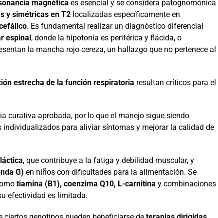
sonancia magnética
es esencial y se considera patognomónica
es y simétricas en T2
localizadas específicamente en
cefálico
. Es fundamental realizar un diagnóstico diferencial
r espinal
, donde la hipotonía es periférica y flácida, o
resentan la mancha rojo cereza, un hallazgo que no pertenece al
ión estrecha de la función respiratoria
resultan críticos para el
ia curativa aprobada, por lo que el manejo sigue siendo
 individualizados para aliviar síntomas y mejorar la calidad de
láctica
, que contribuye a la fatiga y debilidad muscular, y
onda G)
en niños con dificultades para la alimentación. Se
 como
tiamina (B1), coenzima Q10, L-carnitina
y combinaciones
su efectividad es limitada.
ue ciertos genotipos pueden beneficiarse de
terapias dirigidas
.