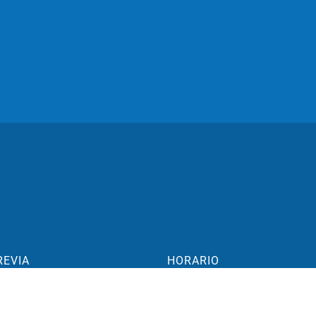
REVIA
HORARIO
aime 1 17, 1°
Pediatría