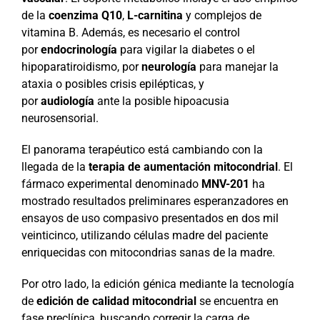
de la
coenzima Q10
,
L-carnitina
y complejos de
vitamina B. Además, es necesario el control
por
endocrinología
para vigilar la diabetes o el
hipoparatiroidismo, por
neurología
para manejar la
ataxia o posibles crisis epilépticas, y
por
audiología
ante la posible hipoacusia
neurosensorial.
El panorama terapéutico está cambiando con la
llegada de la
terapia de aumentación mitocondrial
. El
fármaco experimental denominado
MNV-201
ha
mostrado resultados preliminares esperanzadores en
ensayos de uso compasivo presentados en dos mil
veinticinco, utilizando células madre del paciente
enriquecidas con mitocondrias sanas de la madre.
Por otro lado, la edición génica mediante la tecnología
de
edición de calidad mitocondrial
se encuentra en
fase preclínica, buscando corregir la carga de