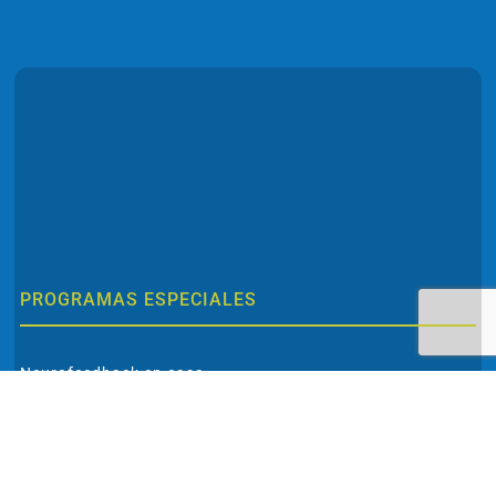
PROGRAMAS ESPECIALES
Neurofeedback en casa
Mapeo cerebral completo
Analíticas especiales