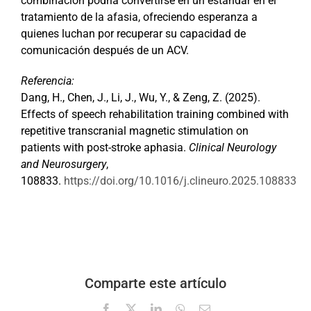
combinación podría convertirse en un estándar en el
tratamiento de la afasia, ofreciendo esperanza a
quienes luchan por recuperar su capacidad de
comunicación después de un ACV.
Referencia:
Dang, H., Chen, J., Li, J., Wu, Y., & Zeng, Z. (2025).
Effects of speech rehabilitation training combined with
repetitive transcranial magnetic stimulation on
patients with post-stroke aphasia.
Clinical Neurology
and Neurosurgery
,
108833.
https://doi.org/10.1016/j.clineuro.2025.108833
Comparte este artículo
Facebook
X
LinkedIn
WhatsApp
Correo