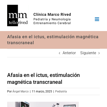
Saltar
al
contenido
Afasia en el ictus, estimulación magnética
transcraneal
Anterior
Siguiente
Afasia en el ictus, estimulación
magnética transcraneal
Por
Ángel Marco
|
11 marzo, 2025
|
Pediatría