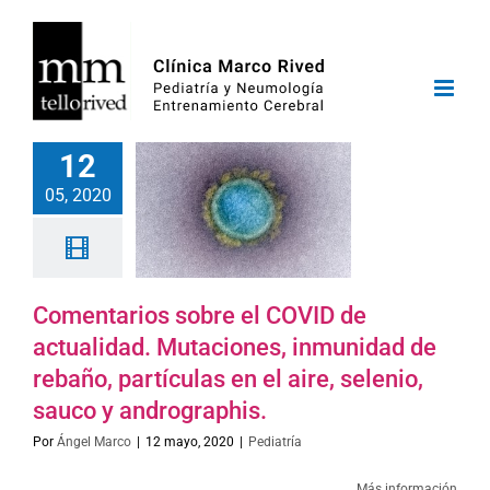
Saltar
al
contenido
12
05, 2020
Comentarios sobre el COVID de
actualidad. Mutaciones, inmunidad de
rebaño, partículas en el aire, selenio,
sauco y andrographis.
Por
Ángel Marco
|
12 mayo, 2020
|
Pediatría
Más información