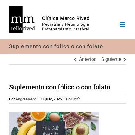
Saltar
al
contenido
Suplemento con fólico o con folato
Anterior
Siguiente
Suplemento con fólico o con folato
Por
Ángel Marco
|
31 julio, 2025
|
Pediatría