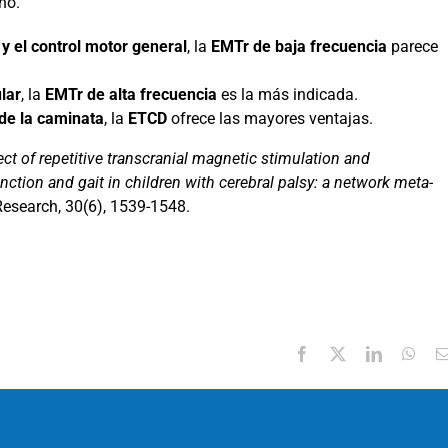
ño.
 y el control motor general
, la
EMTr de baja frecuencia
parece
lar
, la
EMTr de alta frecuencia
es la más indicada.
 de la caminata
, la
ETCD
ofrece las mayores ventajas.
ect of repetitive transcranial magnetic stimulation and
nction and gait in children with cerebral palsy: a network meta-
Research, 30(6), 1539-1548.
Facebook
X
LinkedIn
Wha