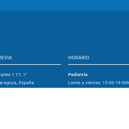
REVIA
HORARIO
aime 1 17, 1°
Pediatría
aragoza, España
Lunes a viernes: 15:00-19:00
o@clinicamarcorived.com
Entrenamiento cerebral
Lunes a viernes: 09:30-19:00
296 833
483 417