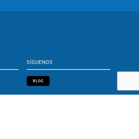
SÍGUENOS
BLOG
h.
Youtube
Instagram
h.
LinkedIn