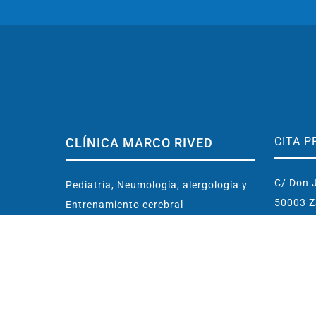
CITA P
CLÍNICA MARCO RIVED
C/ Don J
Pediatría, Neumología, alergología y
50003 Z
Entrenamiento cerebral
contact
Ubicada en centro de Zaragoza
(España)
976 
Conoce la Clínica
638 
Dr. Marco Rived