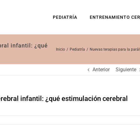
PEDIATRÍA
ENTRENAMIENTO CE
ral infantil: ¿qué
Inicio
Pediatría
Nuevas terapias para la paráli
Anterior
Siguiente
rebral infantil: ¿qué estimulación cerebral