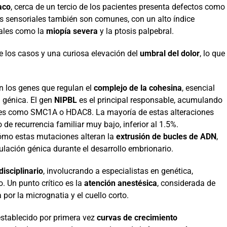
aco
, cerca de un tercio de los pacientes presenta defectos como
as sensoriales también son comunes, con un alto índice
ales como la
miopía severa
y la ptosis palpebral.
e los casos y una curiosa elevación del
umbral del dolor
, lo que
n los genes que regulan el
complejo de la cohesina
, esencial
 génica. El gen
NIPBL
es el principal responsable, acumulando
enes como SMC1A o HDAC8. La mayoría de estas alteraciones
o de recurrencia familiar muy bajo, inferior al 1.5%.
cómo estas mutaciones alteran la
extrusión de bucles de ADN
,
lación génica durante el desarrollo embrionario.
disciplinario
, involucrando a especialistas en genética,
. Un punto crítico es la
atención anestésica
, considerada de
por la micrognatia y el cuello corto.
establecido por primera vez
curvas de crecimiento