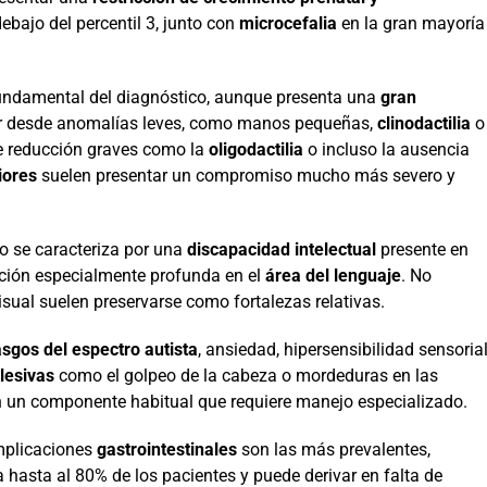
bajo del percentil 3, junto con
microcefalia
en la gran mayoría
 fundamental del diagnóstico, aunque presenta una
gran
ar desde anomalías leves, como manos pequeñas,
clinodactilia
o
de reducción graves como la
oligodactilia
o incluso la ausencia
iores
suelen presentar un compromiso mucho más severo y
ivo se caracteriza por una
discapacidad intelectual
presente en
tación especialmente profunda en el
área del lenguaje
. No
visual suelen preservarse como fortalezas relativas.
asgos del espectro autista
, ansiedad, hipersensibilidad sensoria
lesivas
como el golpeo de la cabeza o mordeduras en las
n un componente habitual que requiere manejo especializado.
mplicaciones
gastrointestinales
son las más prevalentes,
 hasta al 80% de los pacientes y puede derivar en falta de