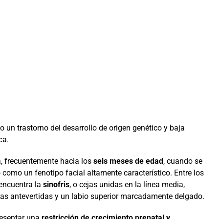
 un trastorno del desarrollo de origen genético y baja
ca.
a, frecuentemente hacia los
seis meses de edad
, cuando se
o como un fenotipo facial altamente característico. Entre los
 encuentra la
sinofris
, o cejas unidas en la línea media,
inas antevertidas y un labio superior marcadamente delgado.
resentar una
restricción de crecimiento prenatal y