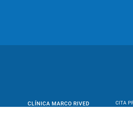
CITA P
CLÍNICA MARCO RIVED
C/ Don J
Pediatría, Neumología, alergología y
50003 Z
Entrenamiento cerebral