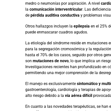
medro o neumonías por aspiración. A nivel
cardí
la
comunicación interventricular
. Las deficienci
de
pérdida auditiva conductiva
y problemas visu
Otros hallazgos incluyen la
epilepsia
en el 25% d
puede enmascarar cuadros agudos.
La etiología del síndrome reside en mutaciones e
para la segregación cromosómica y la regulación
hasta el 70% de los casos, seguido por otros g
son
mutaciones de novo
, lo que implica un riesg
Investigaciones recientes han profundizado en 
permitiendo una mejor comprensión de la desregu
El manejo es exclusivamente
sintomático y multi
gastroenterología, cardiología y terapias de apoyo
alto riesgo debido a la
vía aérea difícil
provocada 
En cuanto a las novedades terapéuticas, se han 