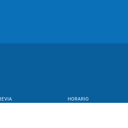
REVIA
HORARIO
aime 1 17, 1°
Pediatría
aragoza, España
Lunes a viernes: 15:00-19:00