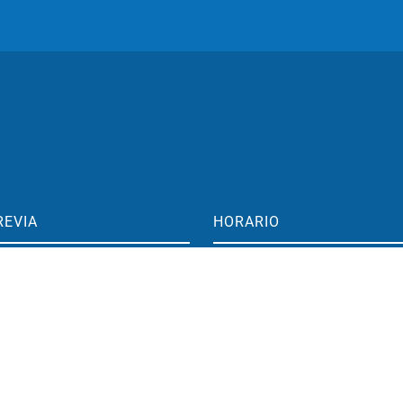
REVIA
HORARIO
aime 1 17, 1°
Pediatría
aragoza, España
Lunes a viernes: 15:00-19:00
o@clinicamarcorived.com
Entrenamiento cerebral
Lunes a viernes: 09:30-19:00
296 833