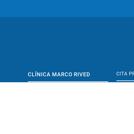
CITA P
CLÍNICA MARCO RIVED
C/ Don J
Pediatría, Neumología, alergología y
50003 Z
Entrenamiento cerebral
contact
Ubicada en centro de Zaragoza
(España)
976 
Conoce la Clínica