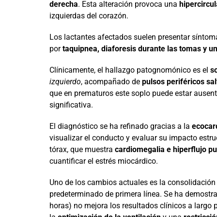
derecha
. Esta alteración provoca una
hipercircu
izquierdas del corazón.
Los lactantes afectados suelen presentar sínto
por
taquipnea, diaforesis durante las tomas y 
Clínicamente, el hallazgo patognomónico es el
s
izquierdo
, acompañado de
pulsos periféricos sa
que en prematuros este soplo puede estar ausent
significativa.
El diagnóstico se ha refinado gracias a la
ecocar
visualizar el conducto y evaluar su impacto estr
tórax, que muestra
cardiomegalia e hiperflujo p
cuantificar el estrés miocárdico.
Uno de los cambios actuales es la consolidación
predeterminado de primera línea. Se ha demostrad
horas) no mejora los resultados clínicos a largo 