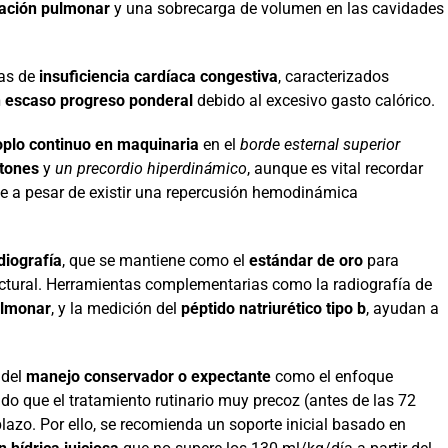
lación pulmonar
y una sobrecarga de volumen en las cavidades
mas de
insuficiencia cardíaca congestiva
, caracterizados
un escaso progreso ponderal
debido al excesivo gasto calórico.
oplo continuo en maquinaria
en el
borde esternal superior
ltones
y
un precordio hiperdinámico
, aunque es vital recordar
e a pesar de existir una repercusión hemodinámica
diografía
, que se mantiene como el
estándar de oro
para
uctural. Herramientas complementarias como la radiografía de
ulmonar
, y la medición del
péptido natriurético tipo b
, ayudan a
 del
manejo conservador o expectante
como el enfoque
o que el tratamiento rutinario muy precoz (antes de las 72
plazo. Por ello, se recomienda un soporte inicial basado en