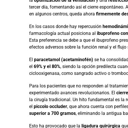
la
optimización de la ventilación
y una
restricció
tercer día, fomentando así el cierre espontáneo.
en algunos centros, queda ahora
firmemente de
En los casos donde hay repercusión
hemodinámi
farmacología actual posiciona al
ibuprofeno com
Esta preferencia se debe a que el ibuprofeno pre
efectos adversos sobre la función renal y el flujo
El
paracetamol (acetaminofén)
se ha consolidado
el
69% y el 80%
, siendo la opción predilecta cuan
ciclooxigenasa, como sangrado activo o tromboc
Para los pacientes que no responden al tratamien
experimentado avances revolucionarios. El
cierr
la cirugía tradicional. Un hito fundamental es la
el
piccolo occluder
, que ahora cuenta con perfi
superior a 700 gramos
, eliminando la antigua ba
Esto ha provocado que la
ligadura quirúrgica
que