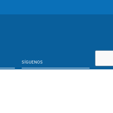
SÍGUENOS
BLOG
h.
Youtube
Instagram
h.
LinkedIn