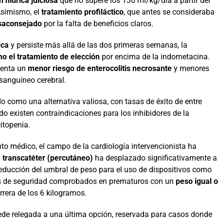
n hídrica juiciosa
que no supere los 130 ml/kg/día a partir del
 Asimismo, el
tratamiento profiláctico
, que antes se consideraba
saconsejado
por la falta de beneficios claros.
ca
y persiste más allá de las dos primeras semanas, la
o el tratamiento de elección
por encima de la indometacina.
senta un
menor riesgo de enterocolitis necrosante
y menores
 sanguíneo cerebral.
 como una alternativa valiosa, con tasas de éxito de entre
do existen contraindicaciones para los inhibidores de la
itopenia.
to médico, el campo de la cardiología intervencionista ha
e transcatéter (percutáneo)
ha desplazado significativamente a
 reducción del umbral de peso para el uso de dispositivos como
les de seguridad comprobados en prematuros con un
peso igual o
rrera de los 6 kilogramos.
de relegada a una última opción, reservada para casos donde