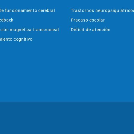
de funcionamiento cerebral
Trastornos neuropsiquiátrico
edback
Fracaso escolar
ción magnética transcraneal
Déficit de atención
iento cognitivo