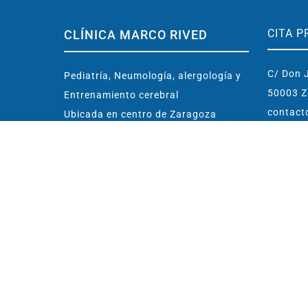
CITA P
CLÍNICA MARCO RIVED
C/ Don J
Pediatría, Neumología, alergología y
50003 Z
Entrenamiento cerebral
contact
Ubicada en centro de Zaragoza
(España)
976 
Conoce la Clínica
638 
Dr. Marco Rived