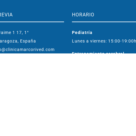
REVIA
HORARIO
aime 1 17, 1°
Pediatría
aragoza, España
Lunes a viernes: 15:00-19:00
o@clinicamarcorived.com
Entrenamiento cerebral
Lunes a viernes: 09:30-19:00
296 833
483 417