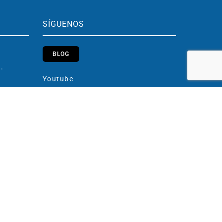
SÍGUENOS
BLOG
h.
Youtube
Instagram
h.
LinkedIn