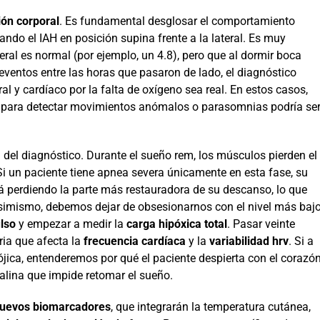
ión corporal
. Es fundamental desglosar el comportamiento
iando el IAH en posición supina frente a la lateral. Es muy
al es normal (por ejemplo, un 4.8), pero que al dormir boca
 eventos entre las horas que pasaron de lado, el diagnóstico
l y cardíaco por la falta de oxígeno sea real. En estos casos,
para detectar movimientos anómalos o parasomnias podría se
 del diagnóstico. Durante el sueño rem, los músculos pierden el
i un paciente tiene apnea severa únicamente en esta fase, su
á perdiendo la parte más restauradora de su descanso, lo que
Asimismo, debemos dejar de obsesionarnos con el nivel más baj
lso
y empezar a medir la
carga hipóxica total
. Pasar veinte
ria que afecta la
frecuencia cardíaca
y la
variabilidad hrv
. Si a
jica, entenderemos por qué el paciente despierta con el corazó
alina que impide retomar el sueño.
uevos biomarcadores
, que integrarán la temperatura cutánea,