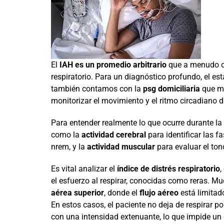
El
IAH es un promedio arbitrario
que a menudo oc
respiratorio. Para un diagnóstico profundo, el es
también contamos con la
psg domiciliaria
que mi
monitorizar el movimiento y el ritmo circadiano 
Para entender realmente lo que ocurre durante l
como la
actividad cerebral
para identificar las f
nrem, y la
actividad muscular
para evaluar el ton
Es vital analizar el
índice de distrés respiratorio
,
el esfuerzo al respirar, conocidas como reras. M
aérea superior
, donde el
flujo aéreo
está limitado
En estos casos, el paciente no deja de respirar p
con una intensidad extenuante, lo que impide un