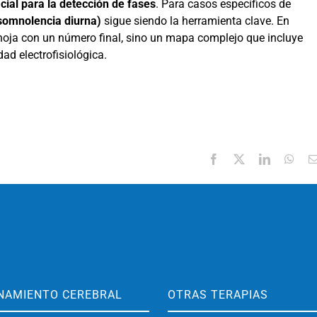
ficial para la detección de fases
. Para casos específicos de
 somnolencia diurna)
sigue siendo la herramienta clave. En
 hoja con un número final, sino un mapa complejo que incluye
dad electrofisiológica.
Facebook
X
LinkedIn
Wha
NAMIENTO CEREBRAL
OTRAS TERAPIAS