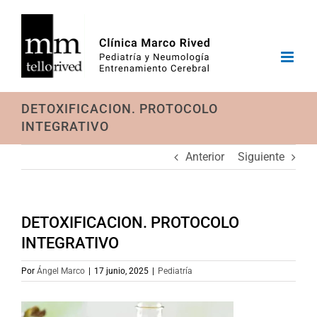
Saltar
al
contenido
DETOXIFICACION. PROTOCOLO
INTEGRATIVO
Anterior
Siguiente
DETOXIFICACION. PROTOCOLO
INTEGRATIVO
Por
Ángel Marco
|
17 junio, 2025
|
Pediatría