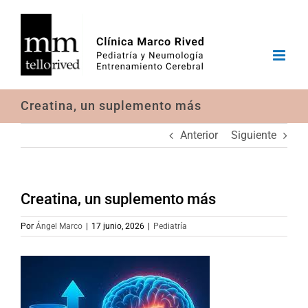
Saltar
al
contenido
Creatina, un suplemento más
Anterior
Siguiente
Creatina, un suplemento más
Por
Ángel Marco
|
17 junio, 2026
|
Pediatría