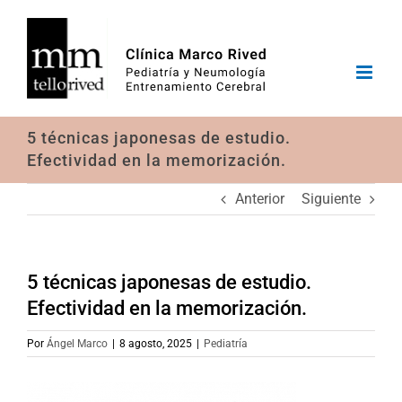
Saltar
al
contenido
5 técnicas japonesas de estudio.
Efectividad en la memorización.
Anterior
Siguiente
5 técnicas japonesas de estudio.
Efectividad en la memorización.
Por
Ángel Marco
|
8 agosto, 2025
|
Pediatría