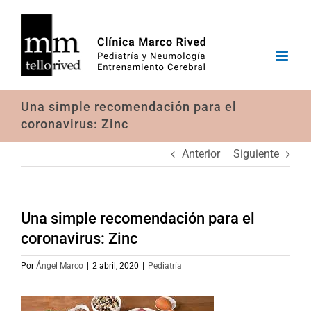
Saltar
al
contenido
Una simple recomendación para el
coronavirus: Zinc
Anterior
Siguiente
Una simple recomendación para el
coronavirus: Zinc
Por
Ángel Marco
|
2 abril, 2020
|
Pediatría