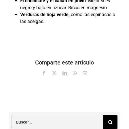
El
chocolate y el cacao en polvo
. Mejor si es
negro y bajo en azúcar. Ricos en magnesio.
Verduras de hoja verde,
como las espinacas o
las acelgas.
Comparte este artículo
Facebook
X
LinkedIn
WhatsApp
Correo
electrónico
Buscar: