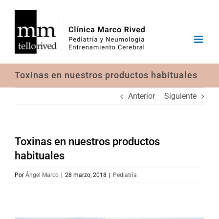
Saltar
al
contenido
Toxinas en nuestros productos habituales
Anterior
Siguiente
Toxinas en nuestros productos
habituales
Por
Ángel Marco
|
28 marzo, 2018
|
Pediatría