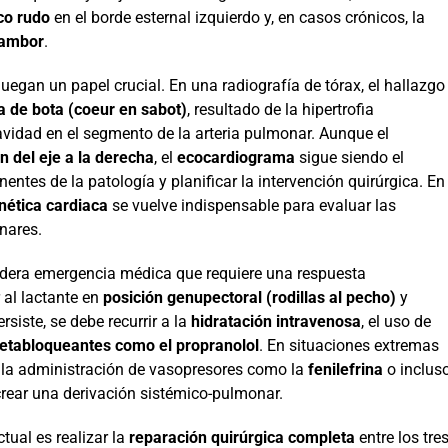
ico rudo
en el borde esternal izquierdo y, en casos crónicos, la
tambor
.
uegan un papel crucial. En una radiografía de tórax, el hallazgo
 de bota (coeur en sabot)
, resultado de la hipertrofia
avidad en el segmento de la arteria pulmonar. Aunque el
n del eje a la derecha
, el
ecocardiograma
sigue siendo el
ntes de la patología y planificar la intervención quirúrgica. En
ética cardiaca
se vuelve indispensable para evaluar las
nares.
adera emergencia médica que requiere una respuesta
 al lactante en
posición genupectoral (rodillas al pecho)
y
persiste, se debe recurrir a la
hidratación intravenosa
, el uso de
etabloqueantes como el propranolol
. En situaciones extremas
 la administración de vasopresores como la
fenilefrina
o inclus
crear una derivación sistémico-pulmonar.
ctual es realizar la
reparación quirúrgica completa
entre los tre