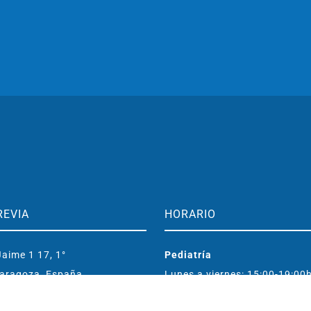
REVIA
HORARIO
aime 1 17, 1°
Pediatría
aragoza, España
Lunes a viernes: 15:00-19:00
o@clinicamarcorived.com
Entrenamiento cerebral