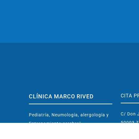
CITA P
CLÍNICA MARCO RIVED
C/ Don J
Pediatría, Neumología, alergología y
50003 Z
Entrenamiento cerebral
contact
Ubicada en centro de Zaragoza