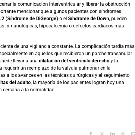
rrar la comunicación interventricular y liberar la obstrucción
importante mencionar que algunos pacientes con síndromes
.2 (Síndrome de DiGeorge)
o el
Síndrome de Down
, pueden
ías inmunológicas, hipocalcemia o defectos cardiacos más
 paciente de una vigilancia constante. La complicación tardía más
especialmente en aquellos que recibieron un parche transanular
 puede llevar a una
dilatación del ventrículo derecho
y la
ía requerir un reemplazo de la válvula pulmonar en la
as a los avances en las técnicas quirúrgicas y el seguimiento
itas del adulto
, la mayoría de los pacientes logran hoy una
a cercana a la normalidad.
Facebook
X
LinkedIn
Wha