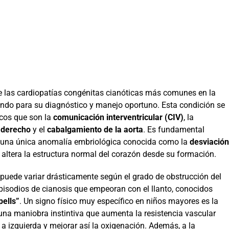
 las cardiopatías congénitas cianóticas más comunes en la
fundo para su diagnóstico y manejo oportuno. Esta condición se
cos que son la
comunicación interventricular (CIV)
, la
o derecho
y el
cabalgamiento de la aorta
. Es fundamental
e una única anomalía embriológica conocida como la
desviación
al altera la estructura normal del corazón desde su formación.
e puede variar drásticamente según el grado de obstrucción del
pisodios de cianosis que empeoran con el llanto, conocidos
pells”
. Un signo físico muy específico en niños mayores es la
 una maniobra instintiva que aumenta la resistencia vascular
a a izquierda y mejorar así la oxigenación. Además, a la