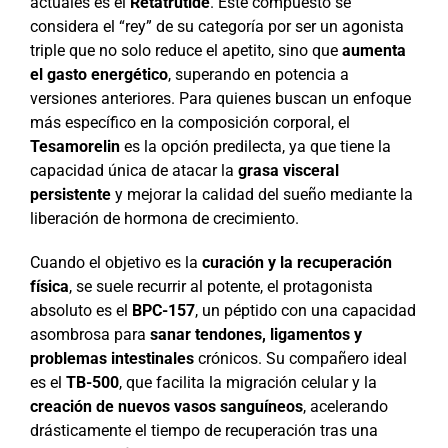
actuales es el
Retatrutide
. Este compuesto se
considera el “rey” de su categoría por ser un agonista
triple que no solo reduce el apetito, sino que
aumenta
el gasto energético
, superando en potencia a
versiones anteriores. Para quienes buscan un enfoque
más específico en la composición corporal, el
Tesamorelin
es la opción predilecta, ya que tiene la
capacidad única de atacar la
grasa visceral
persistente
y mejorar la calidad del sueño mediante la
liberación de hormona de crecimiento.
Cuando el objetivo es la
curación y la recuperación
física
, se suele recurrir al potente, el protagonista
absoluto es el
BPC-157
, un péptido con una capacidad
asombrosa para
sanar tendones, ligamentos y
problemas intestinales
crónicos. Su compañero ideal
es el
TB-500
, que facilita la migración celular y la
creación de nuevos vasos sanguíneos
, acelerando
drásticamente el tiempo de recuperación tras una