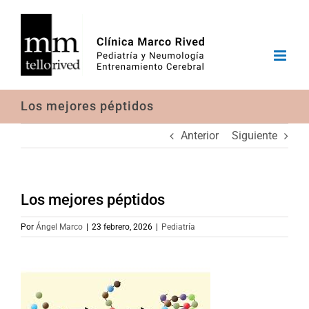
Saltar
al
contenido
Los mejores péptidos
Anterior
Siguiente
Los mejores péptidos
Por
Ángel Marco
|
23 febrero, 2026
|
Pediatría