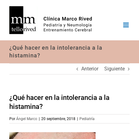
Saltar
al
contenido
¿Qué hacer en la intolerancia a la
histamina?
Anterior
Siguiente
¿Qué hacer en la intolerancia a la
histamina?
Por
Ángel Marco
|
20 septiembre, 2018
|
Pediatría