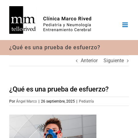
Saltar
al
contenido
¿Qué es una prueba de esfuerzo?
Anterior
Siguiente
¿Qué es una prueba de esfuerzo?
Por
Ángel Marco
|
26 septiembre, 2025
|
Pediatría