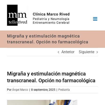
Saltar
al
contenido
Migraña y estimulación magnética
transcraneal. Opción no farmacológica
Anterior
Siguiente
Migraña y estimulación magnética
transcraneal. Opción no farmacológica
Por
Ángel Marco
|
8 septiembre, 2025
|
Pediatría