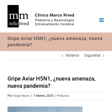
Saltar
al
contenido
Gripe Aviar H5N1, ¿nueva amenaza, nueva
pandemia?
Anterior
Siguiente
Gripe Aviar H5N1, ¿nueva amenaza,
nueva pandemia?
Por
Ángel Marco
|
7 febrero, 2025
|
Pediatría