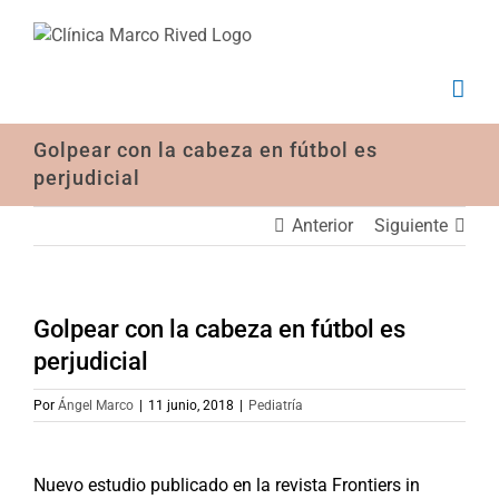
Saltar
al
contenido
Golpear con la cabeza en fútbol es
perjudicial
Anterior
Siguiente
Golpear con la cabeza en fútbol es
perjudicial
Por
Ángel Marco
|
11 junio, 2018
|
Pediatría
Nuevo estudio publicado en la revista Frontiers in