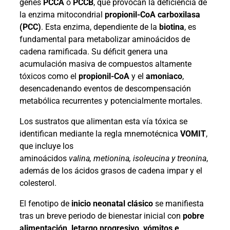
genes
PCCA
o
PCCB
, que provocan la deficiencia de
la enzima mitocondrial
propionil-CoA carboxilasa
(PCC)
. Esta enzima, dependiente de la
biotina
, es
fundamental para metabolizar aminoácidos de
cadena ramificada. Su déficit genera una
acumulación masiva de compuestos altamente
tóxicos como el
propionil-CoA
y el
amoniaco
,
desencadenando eventos de descompensación
metabólica recurrentes y potencialmente mortales.
Los sustratos que alimentan esta vía tóxica se
identifican mediante la regla mnemotécnica
VOMIT
,
que incluye los
aminoácidos
valina, metionina, isoleucina y treonina
,
además de los ácidos grasos de cadena impar y el
colesterol.
El fenotipo de
inicio neonatal clásico
se manifiesta
tras un breve periodo de bienestar inicial con
pobre
alimentación, letargo progresivo, vómitos e