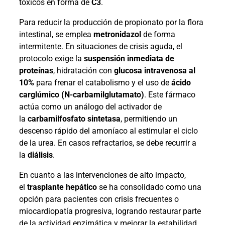
tóxicos en forma de
C3
.
Para reducir la producción de propionato por la flora
intestinal, se emplea
metronidazol
de forma
intermitente. En situaciones de crisis aguda, el
protocolo exige la
suspensión inmediata de
proteínas
, hidratación con
glucosa intravenosa al
10%
para frenar el catabolismo y el uso de
ácido
carglúmico (N-carbamilglutamato)
. Este fármaco
actúa como un análogo del activador de
la
carbamilfosfato sintetasa
, permitiendo un
descenso rápido del amoníaco al estimular el ciclo
de la urea. En casos refractarios, se debe recurrir a
la
diálisis
.
En cuanto a las intervenciones de alto impacto,
el
trasplante hepático
se ha consolidado como una
opción para pacientes con crisis frecuentes o
miocardiopatía progresiva, logrando restaurar parte
de la actividad enzimática y mejorar la estabilidad