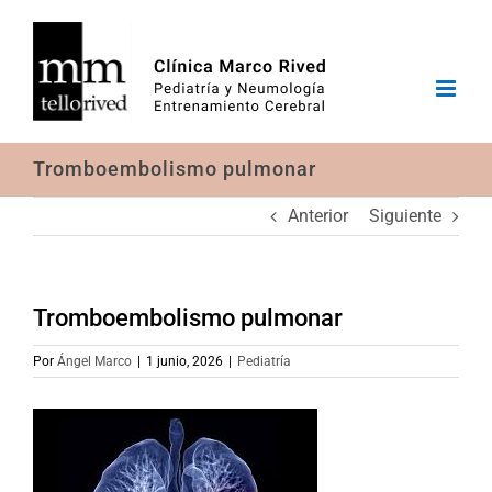
Saltar
al
contenido
Tromboembolismo pulmonar
Anterior
Siguiente
Tromboembolismo pulmonar
Por
Ángel Marco
|
1 junio, 2026
|
Pediatría