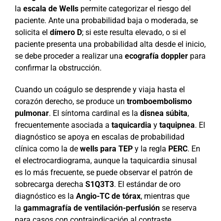
la
escala de Wells
permite categorizar el riesgo del
paciente. Ante una probabilidad baja o moderada, se
solicita el
dímero D
; si este resulta elevado, o si el
paciente presenta una probabilidad alta desde el inicio,
se debe proceder a realizar una
ecografía doppler
para
confirmar la obstrucción.
Cuando un coágulo se desprende y viaja hasta el
corazón derecho, se produce un
tromboembolismo
pulmonar
. El síntoma cardinal es la
disnea súbita
,
frecuentemente asociada a
taquicardia
y
taquipnea
. El
diagnóstico se apoya en escalas de probabilidad
clínica como la de
wells para TEP
y la regla
PERC
. En
el electrocardiograma, aunque la taquicardia sinusal
es lo más frecuente, se puede observar el patrón de
sobrecarga derecha
S1Q3T3
. El estándar de oro
diagnóstico es la
Angio-TC de tórax
, mientras que
la
gammagrafía de ventilación-perfusión
se reserva
para casos con contraindicación al contraste.