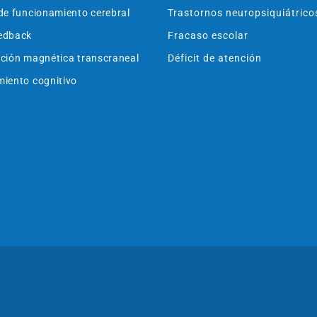
de funcionamiento cerebral
Trastornos neuropsiquiátrico
edback
Fracaso escolar
ción magnética transcraneal
Déficit de atención
iento cognitivo