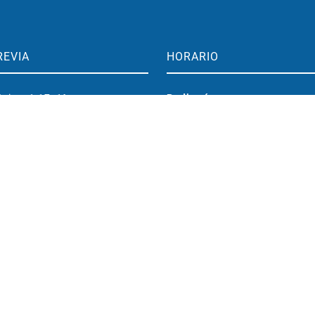
REVIA
HORARIO
aime 1 17, 1°
Pediatría
aragoza, España
Lunes a viernes: 15:00-19:00
o@clinicamarcorived.com
Entrenamiento cerebral
Lunes a viernes: 09:30-19:00
296 833
483 417