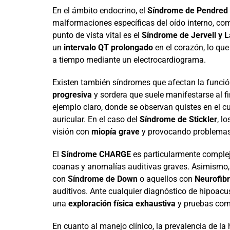
En el ámbito endocrino, el
Síndrome de Pendred
malformaciones específicas del oído interno, co
punto de vista vital es el
Síndrome de Jervell y 
un
intervalo QT prolongado
en el corazón, lo que
a tiempo mediante un electrocardiograma.
Existen también síndromes que afectan la funció
progresiva
y sordera que suele manifestarse al fi
ejemplo claro, donde se observan quistes en el cu
auricular. En el caso del
Síndrome de Stickler
, l
visión con
miopía grave
y provocando problemas 
El
Síndrome CHARGE
es particularmente complej
coanas y anomalías auditivas graves. Asimismo, 
con
Síndrome de Down
o aquellos con
Neurofibr
auditivos. Ante cualquier diagnóstico de hipoacus
una
exploración física exhaustiva
y pruebas comp
En cuanto al manejo clínico, la prevalencia de l