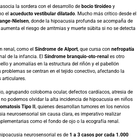
asocia la sordera con el desarrollo de
bocio tiroideo
y
mo el
acueducto vestibular dilatado
. Mucho más crítico desde el
Lange-Nielsen
, donde la hipoacusia profunda se acompaña de
 aumenta el riesgo de arritmias y muerte súbita si no se detecta
n renal, como el
Síndrome de Alport
, que cursa con
nefropatía
nal de la infancia. El
Síndrome branquio-oto-renal
es otro
ello y anomalías en la estructura del riñón y el pabellón
os problemas se centran en el tejido conectivo, afectando la
articulares.
o, agrupando coloboma ocular, defectos cardíacos, atresia de
no podemos olvidar la alta incidencia de hipoacusia en niños
omatosis Tipo II
, quienes desarrollan tumores en los nervios
ia neurosensorial sin causa clara, es imperativo realizar
lementarias como el fondo de ojo o la ecografía renal.
a hipoacusia neurosensorial es de
1 a 3 casos por cada 1.000