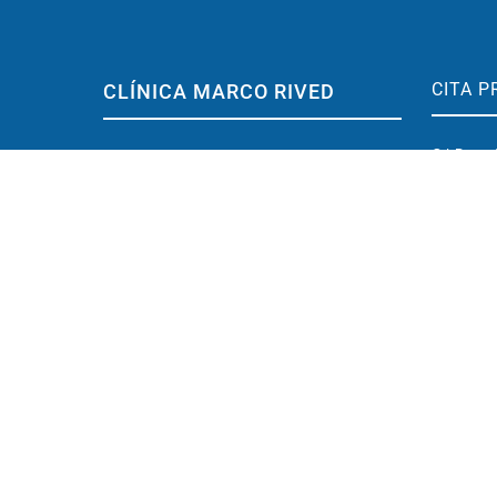
CITA P
CLÍNICA MARCO RIVED
C/ Don J
Pediatría, Neumología, alergología y
50003 Z
Entrenamiento cerebral
contact
Ubicada en centro de Zaragoza
(España)
976 
Conoce la Clínica
638 
Dr. Marco Rived