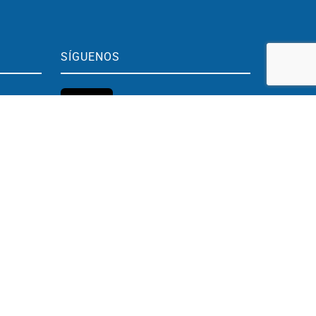
SÍGUENOS
BLOG
h.
Youtube
Instagram
h.
LinkedIn