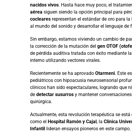
nacidos vivos
. Hasta hace muy poco, el tratamie
aérea
siguen siendo la opción principal para pér
cocleares
representan el estándar de oro para la 
al mundo del sonido y desarrollar el lenguaje de 
Sin embargo, estamos viviendo un cambio de par
la corrección de la mutación del
gen OTOF (otofe
de pérdida auditiva tratada con éxito mediante la
interno utilizando vectores virales.
Recientemente se ha aprovado
Otarmeni
. Este e
pediátricos con hipoacusia neurosensorial profu
clínicos han sido espectaculares, logrando que n
de
detectar susurros
y mantener conversaciones 
quirúrgica.
Actualmente, esta revolución terapéutica se está
como el
Hospital Ramón y Cajal
, la
Clínica Unive
Infantil
lideran ensayos pioneros en este campo. 