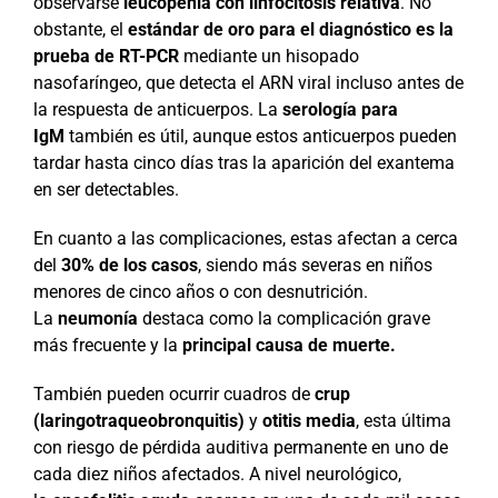
observarse
leucopenia con linfocitosis relativa
. No
obstante, el
estándar de oro para el diagnóstico es la
prueba de RT-PCR
mediante un hisopado
nasofaríngeo, que detecta el ARN viral incluso antes de
la respuesta de anticuerpos. La
serología para
IgM
también es útil, aunque estos anticuerpos pueden
tardar hasta cinco días tras la aparición del exantema
en ser detectables.
En cuanto a las complicaciones, estas afectan a cerca
del
30% de los casos
, siendo más severas en niños
menores de cinco años o con desnutrición.
La
neumonía
destaca como la complicación grave
más frecuente y la
principal causa de muerte.
También pueden ocurrir cuadros de
crup
(laringotraqueobronquitis)
y
otitis media
, esta última
con riesgo de pérdida auditiva permanente en uno de
cada diez niños afectados. A nivel neurológico,