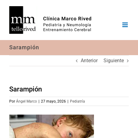
Saltar
al
contenido
Sarampión
Anterior
Siguiente
Sarampión
Por
Ángel Marco
|
27 mayo, 2026
|
Pediatría