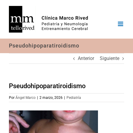
Saltar
al
contenido
Pseudohipoparatiroidismo
Anterior
Siguiente
Pseudohipoparatiroidismo
Por
Ángel Marco
|
2 marzo, 2026
|
Pediatría