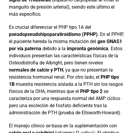
manguito de presión arterial), siendo este último el
más específico.
Es crucial diferenciar el PHP tipo 1A del
pseudopseudohipoparatiroidismo (PPHP)
. En el PPHP,
el paciente hereda la misma mutación del
gen GNAS1
por vía paterna
debido a la
impronta genómica
. Estos
individuos presentan las características físicas de la
Osteodistrofia de Albright, pero tienen niveles
normales de calcio y PTH
, ya que no presentan la
resistencia hormonal renal. Por otro lado, el
PHP tipo
1B
muestra resistencia aislada a la PTH sin los rasgos
físicos de la OHA, mientras que el
PHP tipo 2
se
caracteriza por una respuesta normal del AMP cíclico
pero una excreción de fosfato deficiente tras la
administración de PTH (prueba de Ellsworth-Howard).
El manejo clínico se basa en la suplementación con
calcio oral y calcitriol
(vitamina D activa). El objetivo