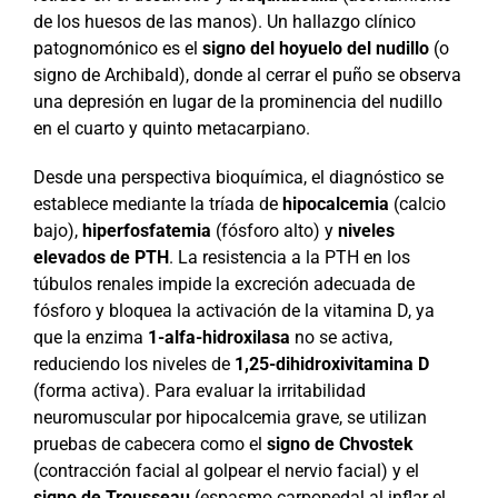
de los huesos de las manos). Un hallazgo clínico
patognomónico es el
signo del hoyuelo del nudillo
(o
signo de Archibald), donde al cerrar el puño se observa
una depresión en lugar de la prominencia del nudillo
en el cuarto y quinto metacarpiano.
Desde una perspectiva bioquímica, el diagnóstico se
establece mediante la tríada de
hipocalcemia
(calcio
bajo),
hiperfosfatemia
(fósforo alto) y
niveles
elevados de PTH
. La resistencia a la PTH en los
túbulos renales impide la excreción adecuada de
fósforo y bloquea la activación de la vitamina D, ya
que la enzima
1-alfa-hidroxilasa
no se activa,
reduciendo los niveles de
1,25-dihidroxivitamina D
(forma activa). Para evaluar la irritabilidad
neuromuscular por hipocalcemia grave, se utilizan
pruebas de cabecera como el
signo de Chvostek
(contracción facial al golpear el nervio facial) y el
signo de Trousseau
(espasmo carpopedal al inflar el