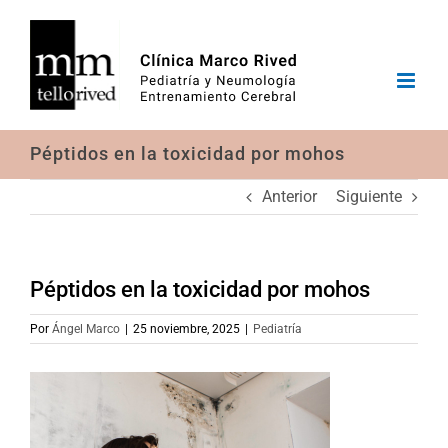
Saltar
al
contenido
Péptidos en la toxicidad por mohos
Anterior
Siguiente
Péptidos en la toxicidad por mohos
Por
Ángel Marco
|
25 noviembre, 2025
|
Pediatría