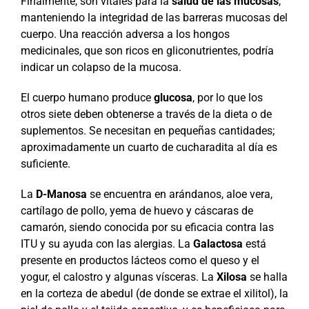
Finalmente, son vitales para la
salud de las mucosas
,
manteniendo la integridad de las barreras mucosas del
cuerpo. Una reacción adversa a los hongos
medicinales, que son ricos en gliconutrientes, podría
indicar un colapso de la mucosa.
El cuerpo humano produce
glucosa
, por lo que los
otros siete deben obtenerse a través de la dieta o de
suplementos. Se necesitan en pequeñas cantidades;
aproximadamente un cuarto de cucharadita al día es
suficiente.
La
D-Manosa
se encuentra en arándanos, aloe vera,
cartílago de pollo, yema de huevo y cáscaras de
camarón, siendo conocida por su eficacia contra las
ITU y su ayuda con las alergias. La
Galactosa
está
presente en productos lácteos como el queso y el
yogur, el calostro y algunas vísceras. La
Xilosa
se halla
en la corteza de abedul (de donde se extrae el xilitol), la