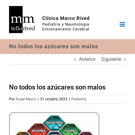
Saltar
al
contenido
No todos los azúcares son malos
Anterior
Siguiente
No todos los azúcares son malos
Por
Ángel Marco
|
31 octubre, 2025
|
Pediatría