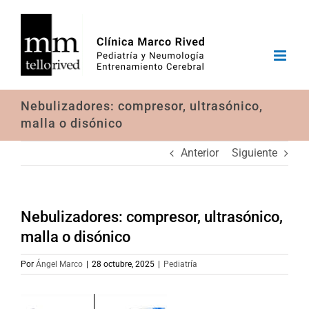
Saltar
al
contenido
Nebulizadores: compresor, ultrasónico,
malla o disónico
Anterior
Siguiente
Nebulizadores: compresor, ultrasónico,
malla o disónico
Por
Ángel Marco
|
28 octubre, 2025
|
Pediatría