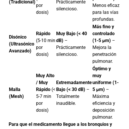
(Tradicional)
Prácticamente
por
Menos eficaz
silencioso.
dosis)
para las vías
profundas.
Más fino y
Rápido
Muy Bajo (< 40
controlado
Disónico
(5-10 min
dB)
–
(1-5 µm)
–
(Ultrasónico
por
Prácticamente
Mejora la
Avanzado)
dosis)
silencioso.
penetración
pulmonar.
Óptimo y
Muy Alto
muy
/ Muy
Extremadamente
uniforme (1-
Malla
Rápido
(<
Bajo (< 30 dB)
–
5 µm)
–
(Mesh)
5-7 min
Totalmente
Máxima
por
inaudible.
eficiencia y
dosis)
deposición
pulmonar.
Para que el medicamento llegue a los bronquios y