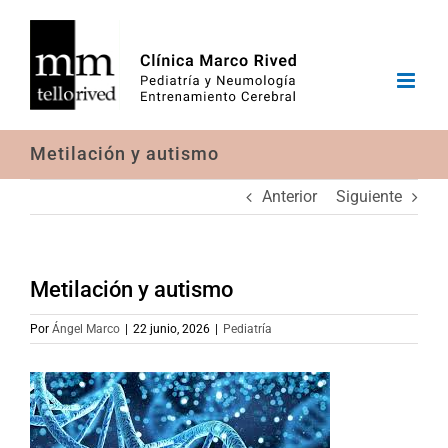
Saltar
al
contenido
Metilación y autismo
Anterior
Siguiente
Metilación y autismo
Por
Ángel Marco
|
22 junio, 2026
|
Pediatría