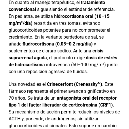
En cuanto al manejo terapéutico, el
tratamiento
convencional
sigue siendo el estándar de referencia.
En pediatría, se utiliza
hidrocortisona oral (10–15
mg/m²/día)
repartida en tres tomas, evitando
glucocorticoides potentes para no comprometer el
crecimiento. En la variante perdedora de sal, se
añade
fludrocortisona (0,05–0,2 mg/día)
y
suplementos de cloruro sódico. Ante una
crisis
suprarrenal aguda
, el protocolo exige
dosis de estrés
de hidrocortisona
intravenosa (50–100 mg/m²) junto
con una reposición agresiva de fluidos.
Una novedad es el
Crinecerfont (Crenessity™)
. Este
fármaco representa el primer avance significativo en
70 años. Se trata de un
antagonista oral del receptor
tipo 1 del factor liberador de corticotropina (CRF1)
.
Su mecanismo de acción permite reducir los niveles de
ACTH y, por ende, de andrógenos, sin utilizar
glucocorticoides adicionales. Esto supone un cambio