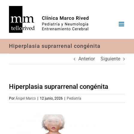
Saltar
al
contenido
Hiperplasia suprarrenal congénita
Anterior
Siguiente
Hiperplasia suprarrenal congénita
Por
Ángel Marco
|
12 junio, 2026
|
Pediatría