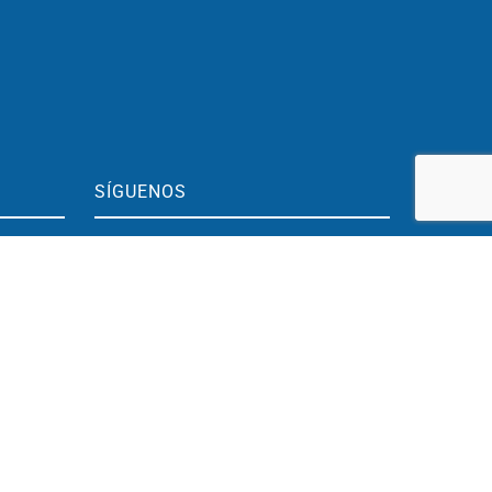
SÍGUENOS
BLOG
h.
Youtube
Instagram
h.
LinkedIn