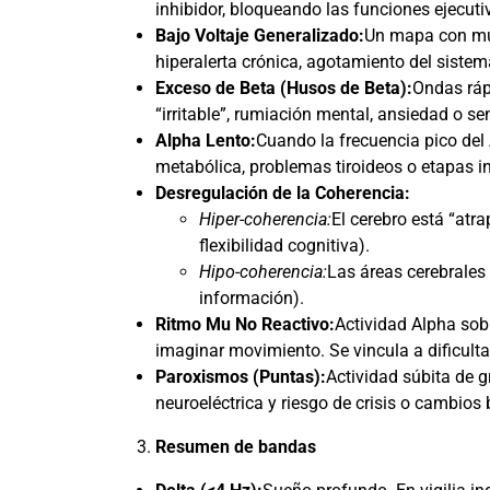
inhibidor, bloqueando las funciones ejecu
Bajo Voltaje Generalizado:
Un mapa con muy
hiperalerta crónica, agotamiento del sistem
Exceso de Beta (Husos de Beta):
Ondas ráp
“irritable”, rumiación mental, ansiedad o se
Alpha Lento:
Cuando la frecuencia pico del
metabólica, problemas tiroideos o etapas i
Desregulación de la Coherencia:
Hiper-coherencia:
El cerebro está “atr
flexibilidad cognitiva).
Hipo-coherencia:
Las áreas cerebrales 
información).
Ritmo Mu No Reactivo:
Actividad Alpha sob
imaginar movimiento. Se vincula a dificulta
Paroxismos (Puntas):
Actividad súbita de g
neuroeléctrica y riesgo de crisis o cambios
Resumen de bandas