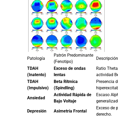
Patrón Predominante
Patología
Descripción
(Fenotipo)
TDAH
Exceso de ondas
Ratio Theta/
(Inatento)
lentas
actividad B
TDAH
Beta Rítmica
Presencia d
(Impulsivo)
(Spindling)
hiperexcitab
Actividad Rápida de
Escaso Alph
Ansiedad
Bajo Voltaje
generalizad
Exceso de p
Depresión
Asimetría Frontal
derecho.