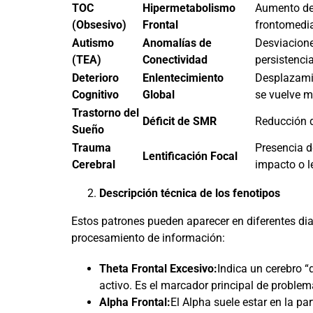
TOC
Hipermetabolismo
Aumento de 
(Obsesivo)
Frontal
frontomedia
Autismo
Anomalías de
Desviacione
(TEA)
Conectividad
persistenci
Deterioro
Enlentecimiento
Desplazamie
Cognitivo
Global
se vuelve m
Trastorno del
Déficit de SMR
Reducción d
Sueño
Trauma
Presencia d
Lentificación Focal
Cerebral
impacto o l
Descripción técnica de los fenotipos
Estos patrones pueden aparecer en diferentes dia
procesamiento de información:
Theta Frontal Excesivo:
Indica un cerebro “
activo. Es el marcador principal de problem
Alpha Frontal:
El Alpha suele estar en la par