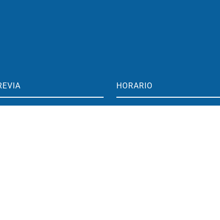
REVIA
HORARIO
aime 1 17, 1°
Pediatría
aragoza, España
Lunes a viernes: 15:00-19:00
o@clinicamarcorived.com
Entrenamiento cerebral
Lunes a viernes: 09:30-19:00
296 833
483 417