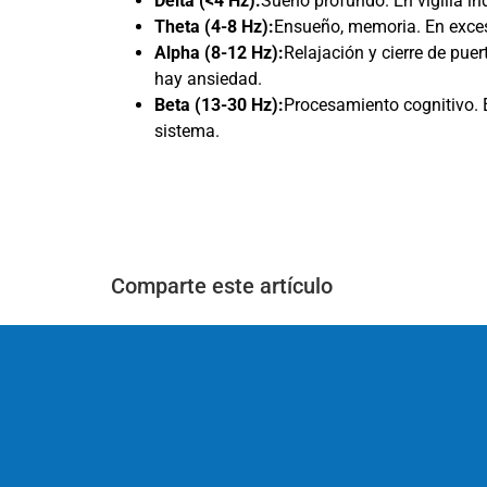
Delta (<4 Hz):
Sueño profundo. En vigilia in
Theta (4-8 Hz):
Ensueño, memoria. En exceso
Alpha (8-12 Hz):
Relajación y cierre de puer
hay ansiedad.
Beta (13-30 Hz):
Procesamiento cognitivo. En
sistema.
Comparte este artículo