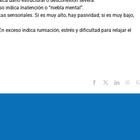
dica daño estructural o desconexión severa.
 indica inatención o “niebla mental”.
tas sensoriales. Si es muy alto, hay pasividad; si es muy bajo,
 exceso indica rumiación, estrés y dificultad para relajar el
Facebook
X
LinkedIn
Wha