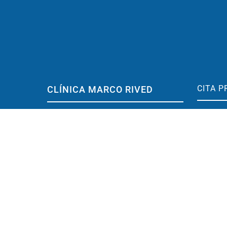
CITA P
CLÍNICA MARCO RIVED
C/ Don J
Pediatría, Neumología, alergología y
50003 Z
Entrenamiento cerebral
contact
Ubicada en centro de Zaragoza
(España)
976 
Conoce la Clínica
638 
Dr. Marco Rived