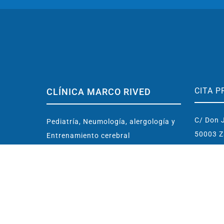
CITA P
CLÍNICA MARCO RIVED
C/ Don J
Pediatría, Neumología, alergología y
50003 Z
Entrenamiento cerebral
contact
Ubicada en centro de Zaragoza
(España)
976 
Conoce la Clínica
638 
Dr. Marco Rived