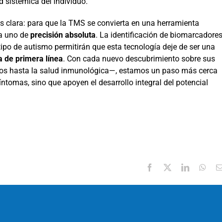
d sistémica del individuo.
es clara: para que la TMS se convierta en una herramienta
 a uno de
precisión absoluta
. La identificación de biomarcadore
tipo de autismo permitirán que esta tecnología deje de ser una
a de primera línea
. Con cada nuevo descubrimiento sobre sus
os hasta la salud inmunológica—, estamos un paso más cerca
íntomas, sino que apoyen el desarrollo integral del potencial
Facebook
X
LinkedIn
Wha