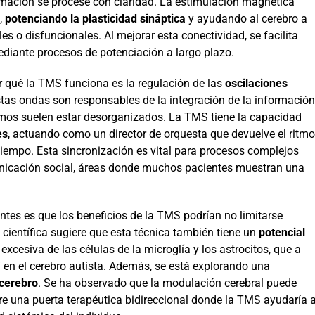
mación se procese con claridad. La estimulación magnética
,
potenciando la plasticidad sináptica
y ayudando al cerebro a
es o disfuncionales. Al mejorar esta conectividad, se facilita
ediante procesos de potenciación a largo plazo.
r qué la TMS funciona es la regulación de las
oscilaciones
as ondas son responsables de la integración de la información
ritmos suelen estar desorganizados. La TMS tiene la capacidad
es
, actuando como un director de orquesta que devuelve el ritmo
iempo. Esta sincronización es vital para procesos complejos
nicación social, áreas donde muchos pacientes muestran una
ntes es que los beneficios de la TMS podrían no limitarse
 científica sugiere que esta técnica también tiene un
potencial
 excesiva de las células de la microglía y los astrocitos, que a
 en el cerebro autista. Además, se está explorando una
-cerebro
. Se ha observado que la modulación cerebral puede
 abre una puerta terapéutica bidireccional donde la TMS ayudaría 