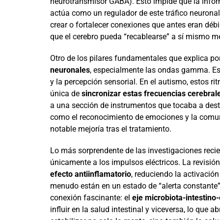
neurotransmisor GABA). Esto impide que la infor
actúa como un regulador de este tráfico neuronal
crear o fortalecer conexiones que antes eran débil
que el cerebro pueda “recablearse” a sí mismo m
Otro de los pilares fundamentales que explica po
neuronales
, especialmente las ondas gamma. Est
y la percepción sensorial. En el autismo, estos 
única de
sincronizar estas frecuencias cerebral
a una sección de instrumentos que tocaba a dest
como el reconocimiento de emociones y la comu
notable mejoría tras el tratamiento.
Lo más sorprendente de las investigaciones recie
únicamente a los impulsos eléctricos. La revisión
efecto antiinflamatorio
, reduciendo la activación
menudo están en un estado de “alerta constante”
conexión fascinante: el
eje microbiota-intestino
influir en la salud intestinal y viceversa, lo que