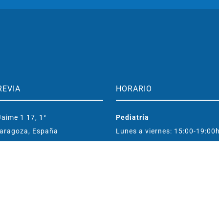
REVIA
HORARIO
aime 1 17, 1°
Pediatría
aragoza, España
Lunes a viernes: 15:00-19:00
o@clinicamarcorived.com
Entrenamiento cerebral
Lunes a viernes: 09:30-19:00
296 833
483 417