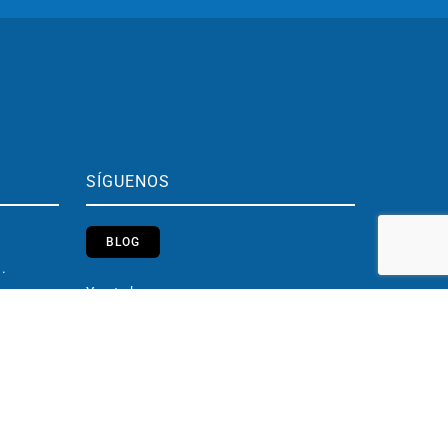
SÍGUENOS
BLOG
h.
Youtube
Instagram
h.
LinkedIn