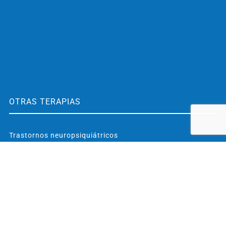
OTRAS TERAPIAS
Trastornos neuropsiquiátricos
Fracaso escolar
Déficit de atención