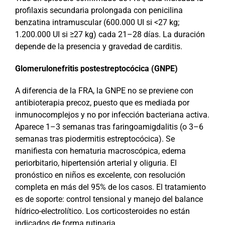
profilaxis secundaria prolongada con penicilina
benzatina intramuscular (600.000 UI si <27 kg;
1.200.000 UI si ≥27 kg) cada 21–28 días. La duración
depende de la presencia y gravedad de carditis.
Glomerulonefritis postestreptocócica (GNPE)
A diferencia de la FRA, la GNPE no se previene con
antibioterapia precoz, puesto que es mediada por
inmunocomplejos y no por infección bacteriana activa.
Aparece 1–3 semanas tras faringoamigdalitis (o 3–6
semanas tras piodermitis estreptocócica). Se
manifiesta con hematuria macroscópica, edema
periorbitario, hipertensión arterial y oliguria. El
pronóstico en niños es excelente, con resolución
completa en más del 95% de los casos. El tratamiento
es de soporte: control tensional y manejo del balance
hídrico-electrolítico. Los corticosteroides no están
indicados de forma rutinaria.