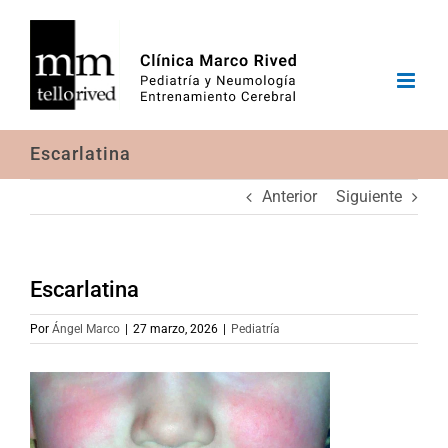
Saltar
al
contenido
Escarlatina
Anterior
Siguiente
Escarlatina
Por
Ángel Marco
|
27 marzo, 2026
|
Pediatría