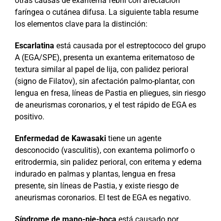
otras causas de exantema febril con afectación
faríngea o cutánea difusa. La siguiente tabla resume
los elementos clave para la distinción:
Escarlatina
está causada por el estreptococo del grupo
A (EGA/SPE), presenta un exantema eritematoso de
textura similar al papel de lija, con palidez perioral
(signo de Filatov), sin afectación palmo-plantar, con
lengua en fresa, líneas de Pastia en pliegues, sin riesgo
de aneurismas coronarios, y el test rápido de EGA es
positivo.
Enfermedad de Kawasaki
tiene un agente
desconocido (vasculitis), con exantema polimorfo o
eritrodermia, sin palidez perioral, con eritema y edema
indurado en palmas y plantas, lengua en fresa
presente, sin líneas de Pastia, y existe riesgo de
aneurismas coronarios. El test de EGA es negativo.
Síndrome de mano-pie-boca
está causado por