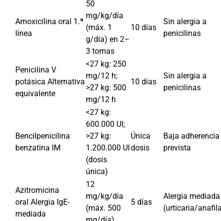
50
mg/kg/día
Amoxicilina oral 1.ª
Sin alergia a
(máx. 1
10 días
línea
penicilinas
g/día) en 2–
3 tomas
<27 kg: 250
Penicilina V
mg/12 h;
Sin alergia a
potásica Alternativa
10 días
>27 kg: 500
penicilinas
equivalente
mg/12 h
<27 kg:
600.000 UI;
Bencilpenicilina
>27 kg:
Única
Baja adherencia
benzatina IM
1.200.000 UI
dosis
prevista
(dosis
única)
12
Azitromicina
mg/kg/día
Alergia mediada
oral Alergia IgE-
5 días
(máx. 500
(urticaria/anafil
mediada
mg/día)