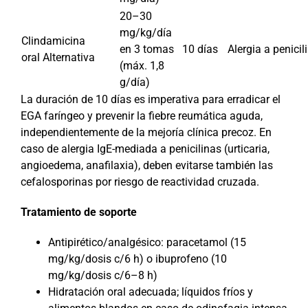
20–30
mg/kg/día
Clindamicina
en 3 tomas
10 días
Alergia a penicil
oral Alternativa
(máx. 1,8
g/día)
La duración de 10 días es imperativa para erradicar el
EGA faríngeo y prevenir la fiebre reumática aguda,
independientemente de la mejoría clínica precoz. En
caso de alergia IgE-mediada a penicilinas (urticaria,
angioedema, anafilaxia), deben evitarse también las
cefalosporinas por riesgo de reactividad cruzada.
Tratamiento de soporte
Antipirético/analgésico: paracetamol (15
mg/kg/dosis c/6 h) o ibuprofeno (10
mg/kg/dosis c/6–8 h)
Hidratación oral adecuada; líquidos fríos y