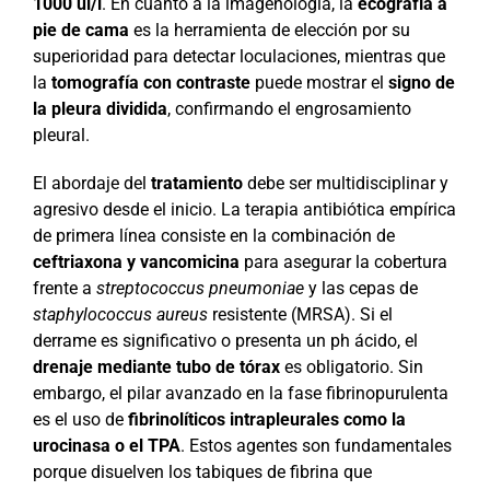
1000 ui/l
. En cuanto a la imagenología, la
ecografía a
pie de cama
es la herramienta de elección por su
superioridad para detectar loculaciones, mientras que
la
tomografía con contraste
puede mostrar el
signo de
la pleura dividida
, confirmando el engrosamiento
pleural.
El abordaje del
tratamiento
debe ser multidisciplinar y
agresivo desde el inicio. La terapia antibiótica empírica
de primera línea consiste en la combinación de
ceftriaxona y vancomicina
para asegurar la cobertura
frente a
streptococcus pneumoniae
y las cepas de
staphylococcus aureus
resistente (MRSA). Si el
derrame es significativo o presenta un ph ácido, el
drenaje mediante tubo de tórax
es obligatorio. Sin
embargo, el pilar avanzado en la fase fibrinopurulenta
es el uso de
fibrinolíticos intrapleurales como la
urocinasa o el TPA
. Estos agentes son fundamentales
porque disuelven los tabiques de fibrina que