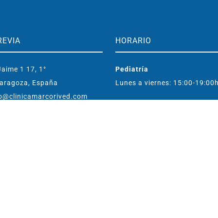
REVIA
HORARIO
aime 1 17, 1°
Pediatría
aragoza, España
Lunes a viernes: 15:00-19:00
o@clinicamarcorived.com
Entrenamiento cerebral
Lunes a viernes: 09:30-19:00
296 833
483 417