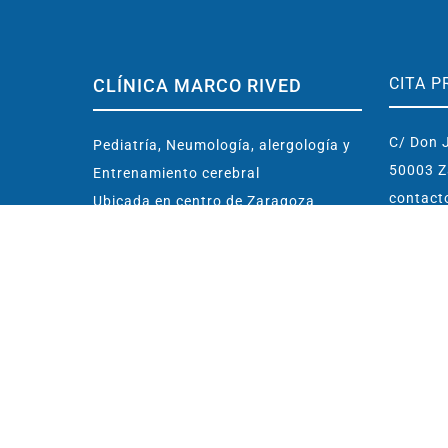
CITA P
CLÍNICA MARCO RIVED
C/ Don J
Pediatría, Neumología, alergología y
50003 Z
Entrenamiento cerebral
contact
Ubicada en centro de Zaragoza
(España)
976 
Conoce la Clínica
638 
Dr. Marco Rived