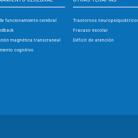
de funcionamiento cerebral
Trastornos neuropsiquiátrico
edback
Fracaso escolar
ción magnética transcraneal
Déficit de atención
iento cognitivo