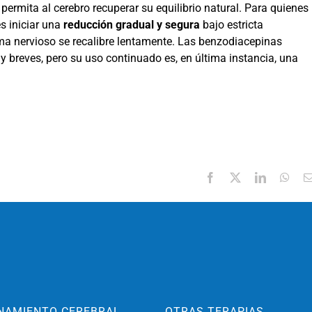
permita al cerebro recuperar su equilibrio natural. Para quienes
es iniciar una
reducción gradual y segura
bajo estricta
ema nervioso se recalibre lentamente. Las benzodiacepinas
 breves, pero su uso continuado es, en última instancia, una
Facebook
X
LinkedIn
Wha
NAMIENTO CEREBRAL
OTRAS TERAPIAS