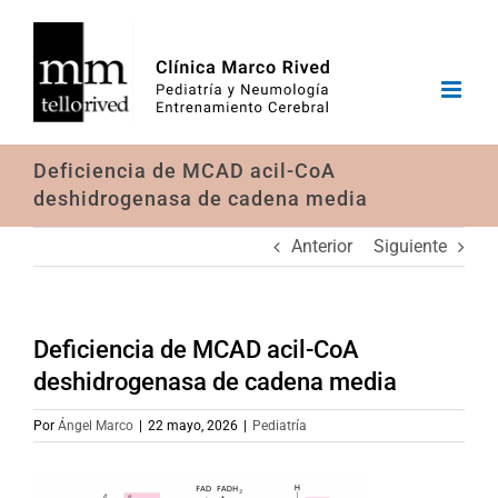
Saltar
al
contenido
Deficiencia de MCAD acil-CoA
deshidrogenasa de cadena media
Anterior
Siguiente
Deficiencia de MCAD acil-CoA
deshidrogenasa de cadena media
Por
Ángel Marco
|
22 mayo, 2026
|
Pediatría