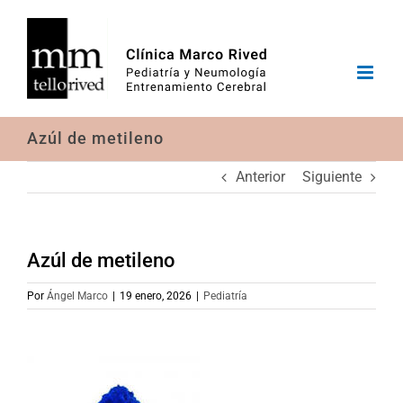
Saltar
al
contenido
Azúl de metileno
Anterior
Siguiente
Azúl de metileno
Por
Ángel Marco
|
19 enero, 2026
|
Pediatría