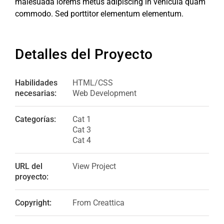
malesuada lorems metus adipiscing in vehicula quam
commodo. Sed porttitor elementum elementum.
Detalles del Proyecto
Habilidades
HTML/CSS
necesarias:
Web Development
Categorías:
Cat 1
Cat 3
Cat 4
URL del
View Project
proyecto:
Copyright:
From Creattica