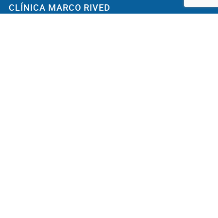
CLÍNICA MARCO RIVED
Pediatría, Neumología, alergología y Entrenamiento
cerebral
Ubicada en centro de Zaragoza (España)
Conoce la Clínica
Dr. Marco Rived