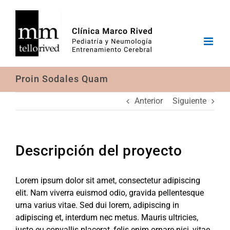
Saltar
al
contenido
Proin Sodales Quam
Anterior
Siguiente
Descripción del proyecto
Lorem ipsum dolor sit amet, consectetur adipiscing
elit. Nam viverra euismod odio, gravida pellentesque
urna varius vitae. Sed dui lorem, adipiscing in
adipiscing et, interdum nec metus. Mauris ultricies,
justo eu convallis placerat, felis enim ornare nisi, vitae