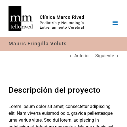
Saltar
al
contenido
Mauris Fringilla Voluts
Anterior
Siguiente
Descripción del proyecto
Lorem ipsum dolor sit amet, consectetur adipiscing
elit. Nam viverra euismod odio, gravida pellentesque
urna varius vitae. Sed dui lorem, adipiscing in
adipiscing et, interdum nec metus. Mauris ultricie est